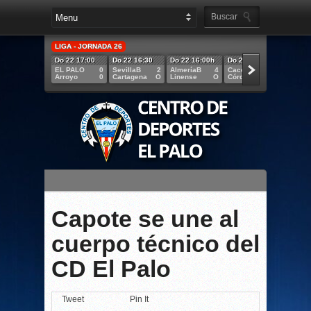
LIGA - JORNADA 26
Do 22 17:00
Do 22 16:30
Do 22 16:00h
Do 22 12:00h
Do 22 
EL PALO
0
SevillaB
2
AlmeríaB
4
Cacereño
4
Melilla
Arroyo
0
Cartagena
O
Linense
O
CórdobaB
O
Villan
Capote se une al
cuerpo técnico del
CD El Palo
Tweet
Pin It