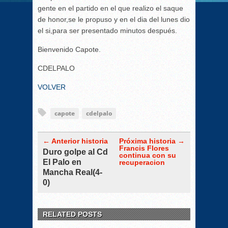
gente en el partido en el que realizo el saque
de honor,se le propuso y en el dia del lunes dio
el si,para ser presentado minutos después.
Bienvenido Capote.
CDELPALO
VOLVER
capote
cdelpalo
← Anterior historia
Próxima historia →
Francis Flores
Duro golpe al Cd
continua con su
El Palo en
recuperacion
Mancha Real(4-
0)
RELATED POSTS