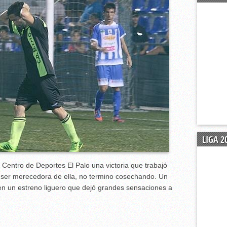
pación
u plantilla al portero malagueño Adrián Jiménez Ballesteros.
ada en Alhaurín de la Torre (3-3)
 se gusta para mantenerse invicto (4-1)
LIGA 2
l Centro de Deportes El Palo una victoria que trabajó
 ser merecedora de ella, no termino cosechando. Un
n un estreno liguero que dejó grandes sensaciones a