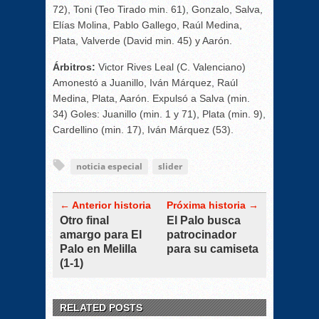
72), Toni (Teo Tirado min. 61), Gonzalo, Salva,
Elías Molina, Pablo Gallego, Raúl Medina,
Plata, Valverde (David min. 45) y Aarón.
Árbitros:
Victor Rives Leal (C. Valenciano)
Amonestó a Juanillo, Iván Márquez, Raúl
Medina, Plata, Aarón. Expulsó a Salva (min.
34) Goles: Juanillo (min. 1 y 71), Plata (min. 9),
Cardellino (min. 17), Iván Márquez (53).
noticia especial
slider
← Anterior historia
Próxima historia →
Otro final
El Palo busca
amargo para El
patrocinador
Palo en Melilla
para su camiseta
(1-1)
RELATED POSTS