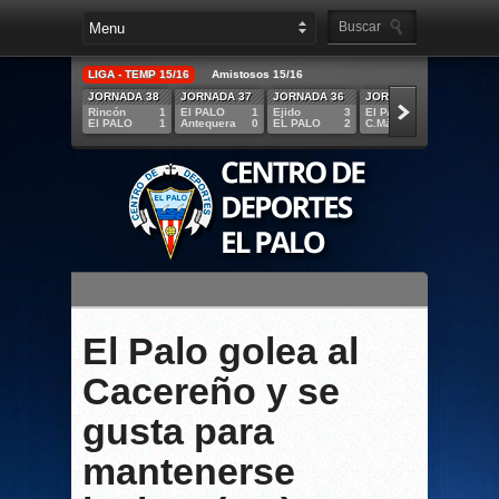
LIGA - TEMP 15/16
Amistosos 15/16
JORNADA 38
JORNADA 37
JORNADA 36
JORNADA 35
JORNA
Rincón
1
El PALO
1
Ejido
3
El PALO
5
R.Melil
El PALO
1
Antequera
0
EL PALO
2
C.Mármol
1
EL PAL
El Palo golea al
Cacereño y se
gusta para
mantenerse