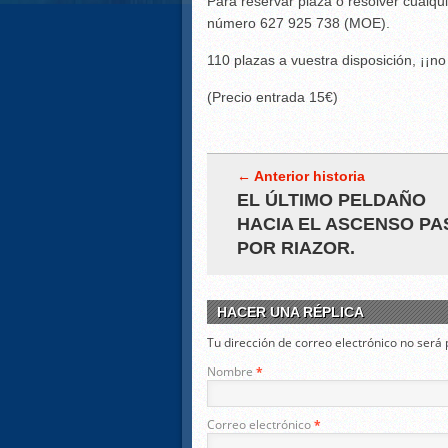
Para reservar plaza o resolver cualqui
número 627 925 738 (MOE).
110 plazas a vuestra disposición, ¡¡no
(Precio entrada 15€)
← Anterior historia
EL ÚLTIMO PELDAÑO
HACIA EL ASCENSO PA
POR RIAZOR.
HACER UNA RÉPLICA
Tu dirección de correo electrónico no ser
Nombre
*
Correo electrónico
*