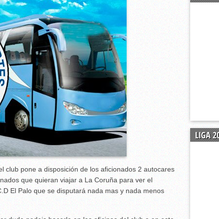
pación
u plantilla al portero malagueño Adrián Jiménez Ballesteros.
ada en Alhaurín de la Torre (3-3)
 se gusta para mantenerse invicto (4-1)
LIGA 2
club pone a disposición de los aficionados 2 autocares
dos que quieran viajar a La Coruña para ver el
el C.D El Palo que se disputará nada mas y nada menos