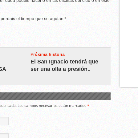
er duda podeis hacerlo en las oficinas del club o en este
 perdais el tiempo que se agotan!!
Próxima historia →
El San Ignacio tendrá que
SA
ser una olla a presión..
á publicada. Los campos necesarios están marcados
*