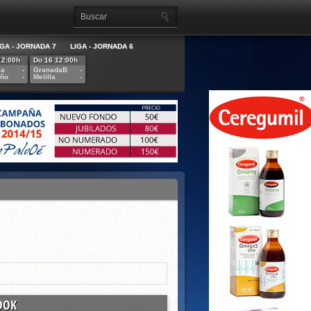
IGA - JORNADA 7
LIGA - JORNADA 6
12:00h
Do 16 12:00h
la
-
GranadaB
-
eño
-
Melilla
-
OOK