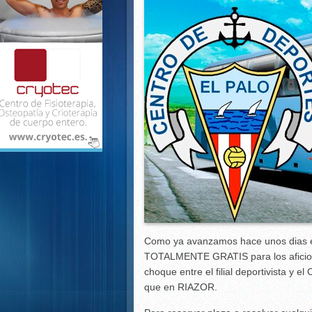
Presentada la tercera equi
El C.D El Palo incorpora a s
Tercer empate de pretempor
El Palo golea al Cacereño y
Como ya avanzamos hace unos dias el 
TOTALMENTE GRATIS para los aficiona
choque entre el filial deportivista y 
que en RIAZOR.