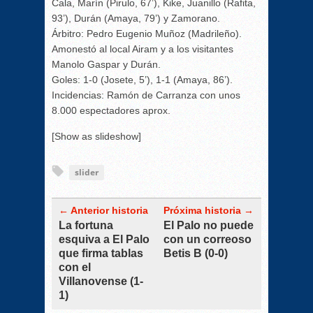
Cala, Marín (Pirulo, 67’), Kike, Juanillo (Rafita,
93’), Durán (Amaya, 79’) y Zamorano.
Árbitro: Pedro Eugenio Muñoz (Madrileño).
Amonestó al local Airam y a los visitantes
Manolo Gaspar y Durán.
Goles: 1-0 (Josete, 5’), 1-1 (Amaya, 86’).
Incidencias: Ramón de Carranza con unos
8.000 espectadores aprox.
[Show as slideshow]
slider
← Anterior historia
Próxima historia →
La fortuna
El Palo no puede
esquiva a El Palo
con un correoso
que firma tablas
Betis B (0-0)
con el
Villanovense (1-
1)