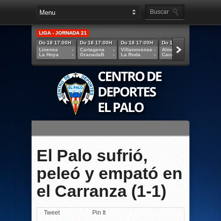
LIGA - JORNADA 21
Do 18 17:00H
Do 18 17:00H
Do 18 17:00H
Do 18 12:00H
Do 18 
Linense
-
Cartagena
-
Villanovense
-
AlmeríaB
-
Córdob
La Hoya
-
GranadaB
-
La Roda
-
Cacereño
-
Marbell
El Palo sufrió,
peleó y empató en
el Carranza (1-1)
Tweet
Pin It