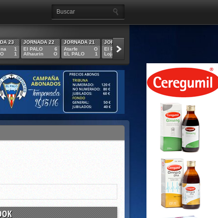
DA 23
JORNADA 22
JORNADA 21
JORNADA 20
JORNADA 19
JORNADA 18
ena
1
El PALO
6
Atarfe
O
El PALO
2
El PALO
3
Antequera
LO
1
Alhaurin
O
EL PALO
1
Loja
O
Rincón
O
EL PALO
OOK