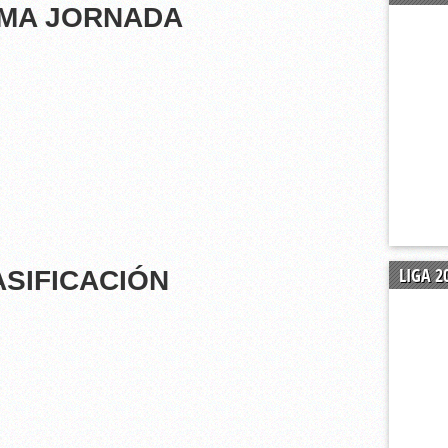
pación
IMA JORNADA
u plantilla al portero malagueño Adrián Jiménez Ballesteros.
ada en Alhaurín de la Torre (3-3)
 se gusta para mantenerse invicto (4-1)
LIGA 2
ASIFICACIÓN