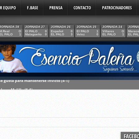
ER EQUIPO
F.BASE
PRENSA
CONTACTO
PATROCINADORES
JORNADA 28
JORNADA 27
JORNADA 26
JORNADA 25
JORNADA 24
JORNA
M.Real
O
El PALO
0
Español
0
El PALO
1
Villares
O
Marac
EL PALO
1
Malagueño
0
EL PALO
3
Velez
0
EL PALO
1
EL PA
lo en Melilla (1-1)
sto pero nos quedamos con las buenas sensaciones”
 CD El Palo (1-1)
su debut ante La Hoya Lorca (20:30)
l C.D El Palo.
 abónate esta temporada
FACEB