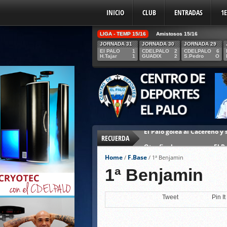
INICIO
CLUB
ENTRADAS
1
LIGA - TEMP 15/16
Amistosos 15/16
JORNADA 31
JORNADA 30
JORNADA 29
El PALO
1
CDELPALO
2
CDELPALO
6
H.Tajar
1
GUADIX
2
S.Pedro
O
RECUERDA
Otro final amargo para El Pa
Rafa Muñoz: “No ha sido ju
Home
F.Base
/
/
1ª Benjamin
Escaso premio para tan gran
1ª Benjamin
El Palo afronta con ilusión 
Tweet
Pin It
Cala, nueva incorporación de
Siente el Orgullo Paleño y