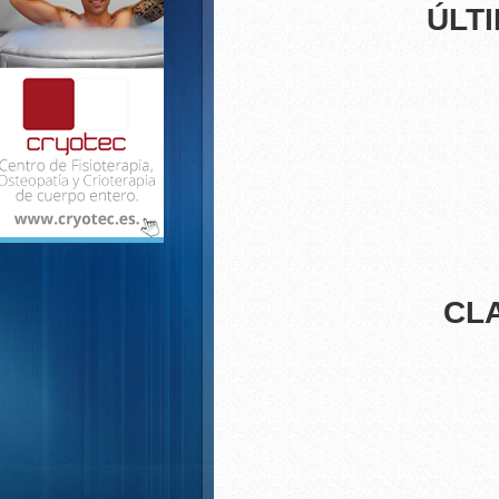
Presentada la tercera equi
ÚLT
El C.D El Palo incorpora a s
Tercer empate de pretempor
El Palo golea al Cacereño y
CL