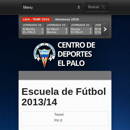
LIGA - TEMP 15/16
Amistosos 15/16
JORNADA 34
JORNADA 33
JORNADA 32
JORNADA 31
JORNA
R.Melilla
1
El PALO
6
Ronda
0
El PALO
1
CDELP
EL PALO
1
Martos
1
El PALO
1
H.Tajar
1
GUADI
Escuela de Fútbol
2013/14
Tweet
Pin It