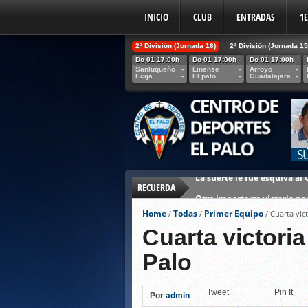
INICIO
CLUB
ENTRADAS
1
2ª División (Jornada 16)
2ª División (Jornada 15
Do 01 17:00h
Do 01 17:00h
Do 01 17:00h
Sanluqueño
-
Linense
-
Arroyo
-
Ecija
-
El palo
-
Guadalajara
-
RECUERDA
Otra importarte victoria par
Partido de la Vida
Home
Todas
Primer Equipo
/
/
/
Cuarta vic
El Palo rompe su mala racha 
Cuarta victori
Volvamos a soñar… El Palo 
Palo
De nuevo no pudo ser. Arroyo
Ven a apoyar a tu equipo es
Tweet
Pin It
Por
admin