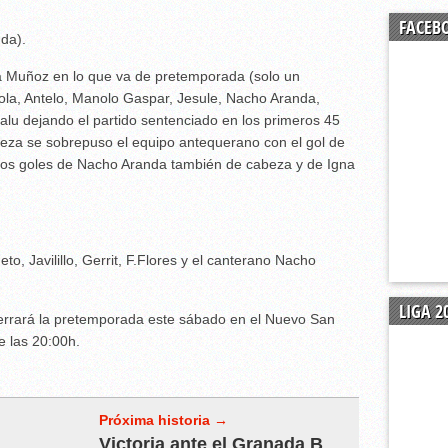
Palo. La Hoya 3 – 1 El Palo
FACEB
io. El Palo 0 – 2 Lucena
da).
o – Lucena CF . Dom 18:00H
a Muñoz en lo que va de pretemporada (solo un
CD El Palo ante el Córdoba B(1 – 1)
gola, Antelo, Manolo Gaspar, Jesule, Nacho Aranda,
Falu dejando el partido sentenciado en los primeros 45
cabeza se sobrepuso el equipo antequerano con el gol de
 los goles de Nacho Aranda también de cabeza y de Igna
eto, Javilillo, Gerrit, F.Flores y el canterano Nacho
LIGA 2
cerrará la pretemporada este sábado en el Nuevo San
e las 20:00h.
Próxima historia →
Victoria ante el Granada B