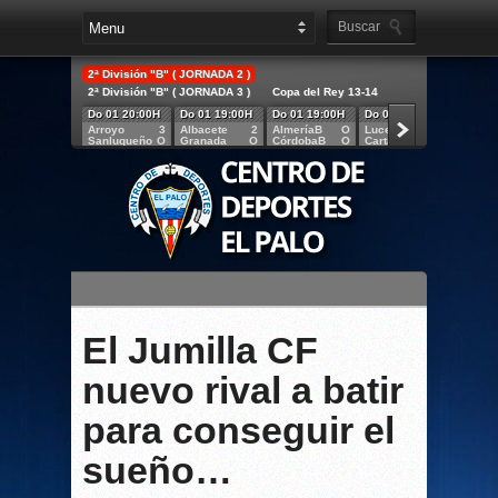
2ª División "B" ( JORNADA 2 )
2ª División "B" ( JORNADA 3 )
Copa del Rey 13-14
Do 01 20:00H
Do 01 19:00H
Do 01 19:00H
Do 01 18:30H
Sa 31 
Arroyo
3
Albacete
2
AlmeríaB
O
Lucena
O
Algecir
Sanluqueño
O
Granada
O
CórdobaB
O
Cartagena
O
S.Fern
El Jumilla CF
nuevo rival a batir
para conseguir el
sueño…