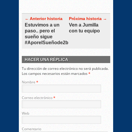
← Anterior historia
Próxima historia →
Estuvimos a un
Ven a Jumilla
paso.. pero el
con tu equipo
sueño sigue
#AporelSueñode2b
HACER UNA RÉPLICA
Tu dirección de correo electrónico no será publicada.
Los campos necesarios están marcados
*
Nombre
*
Correo electrónico
*
Web
Comentario