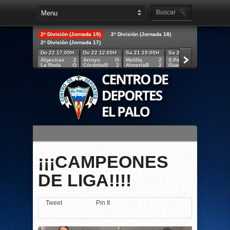
2ª División (Jornada 19)
2ª División (Jornada 18)
2ª División (Jornada 17)
Do 22 17:00H
Do 22 12:00H
Sa 21 19:00H
Sa 21 18:30H
Sa 21 
Algeciras
2
Arroyo
O
Melilla
2
S.Fernando
2
Lucena
La Roda
O
CórdobaB
2
AlmeríaB
2
Guadalajara
1
Granad
¡¡¡CAMPEONES
DE LIGA!!!!
Tweet
Pin It